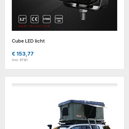
Cube LED licht
€ 153,77
(Incl. BTW)