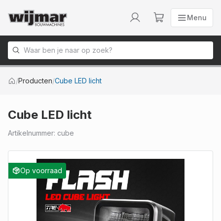
Menu
Menu
Naar homepage
/
Producten
/
Cube LED licht
Cube LED licht
Artikelnummer
:
cube
Op voorraad